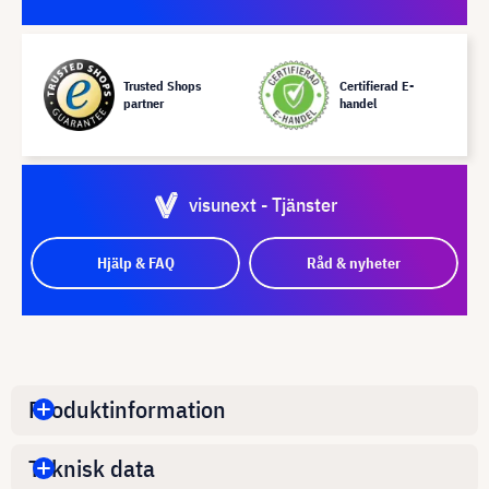
Trusted Shops
Certifierad E-
partner
handel
visunext - Tjänster
Hjälp & FAQ
Råd & nyheter
Produktinformation
Teknisk data