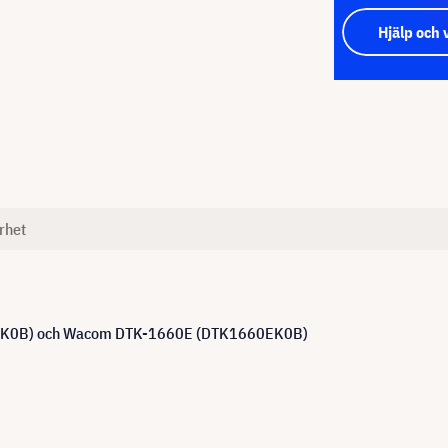
Hjälp och 
rhet
1660K0B) och Wacom DTK-1660E (DTK1660EK0B)