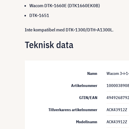
Wacom DTK-1660E (DTK1660EK0B)
DTK-1651
Inte kompatibel med DTK-1300/DTH-A1300L.
Teknisk data
Namn
Wacom 3-i-1-k
Artikelnummer
100003890
GTIN/EAN
494926879
Tillverkarens artikelnummer
ACK43912Z
Modellnamn
ACK43912Z