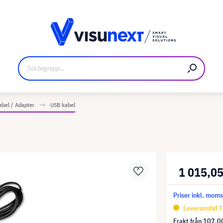
kare
Nedladdningar och pressmaterial
abel / Adapter
USB kabel
1 015,05
Priser inkl. mom
Leveranstid 7
Frakt från
107,00