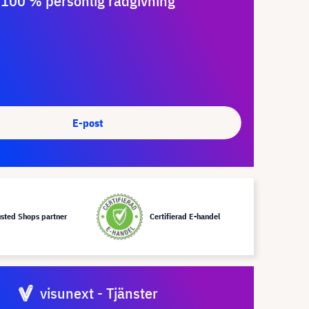
100 % personlig rådgivning
E-post
usted Shops partner
Certifierad E-handel
visunext - Tjänster