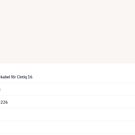
abel för Cintiq 16
8
2226