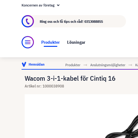
Koncernen av företag
Om visunext.se
visunext-koncernen
Tillver
Ring oss och få tips och råd!
0313088855
Produkter
Lösningar
Hemsidan
Produkter
Anslutningsmöjligheter
K
Wacom 3-i-1-kabel för Cintiq 16
Artikel nr: 1000038908