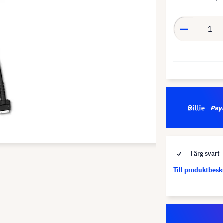
Färg svart
Till produktbes