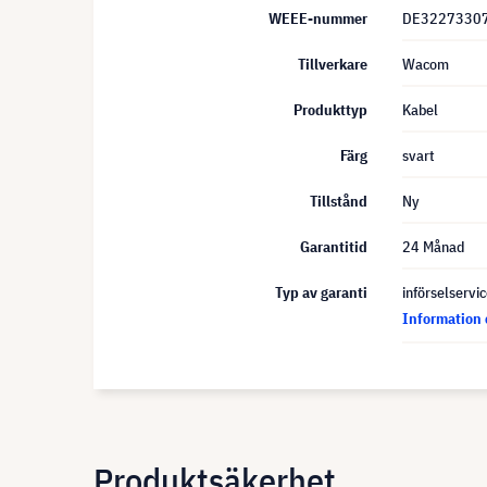
WEEE-nummer
DE3227330
Tillverkare
Wacom
Produkttyp
Kabel
Färg
svart
Tillstånd
Ny
Garantitid
24 Månad
Typ av garanti
införselservi
Information 
Produktsäkerhet