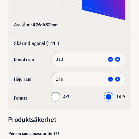
Avstånd:
426
-
682
cm
Skärmdiagonal (
141
″)
Bredd i cm
Höjd i cm
4:3
16:9
Format
Produktsäkerhet
Person som ansvarar för EU