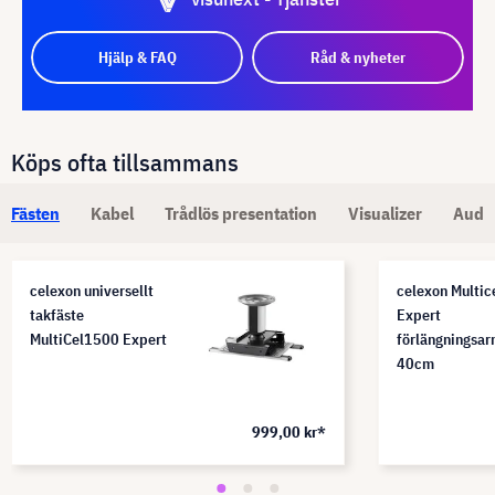
Hjälp & FAQ
Råd & nyheter
Köps ofta tillsammans
Fästen
Kabel
Trådlös presentation
Visualizer
Audi
celexon universellt
celexon Multic
takfäste
Expert
MultiCel1500 Expert
förlängningsa
40cm
999,00 kr*