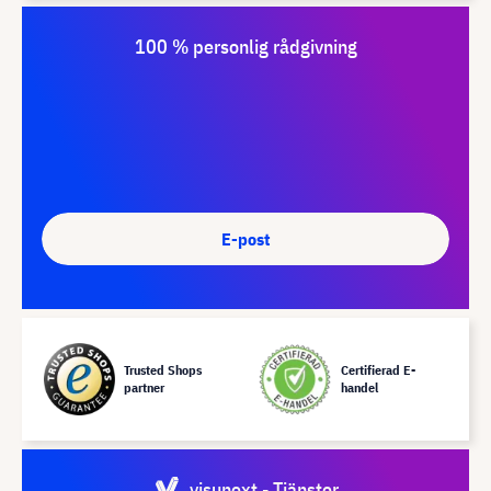
100 % personlig rådgivning
E-post
Trusted Shops
Certifierad E-
partner
handel
visunext - Tjänster