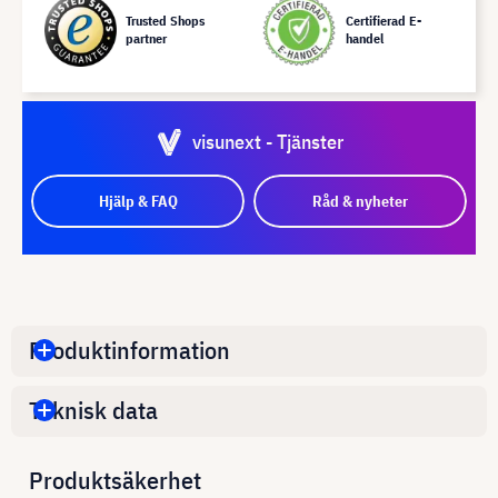
Trusted Shops
Certifierad E-
partner
handel
visunext - Tjänster
Hjälp & FAQ
Råd & nyheter
Produktinformation
Teknisk data
Produktsäkerhet