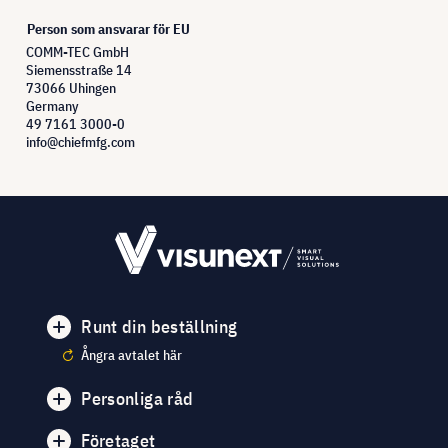
Person som ansvarar för EU
COMM-TEC GmbH
Siemensstraße 14
73066 Uhingen
Germany
49 7161 3000-0
info@chiefmfg.com
Runt din beställning
Ångra avtalet här
Personliga råd
Företaget