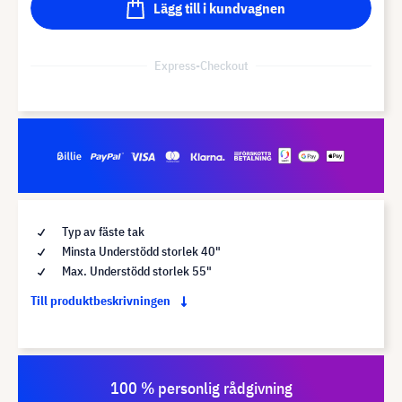
Lägg till i kundvagnen
Express-Checkout
Typ av fäste tak
Minsta Understödd storlek 40"
Max. Understödd storlek 55"
Till produktbeskrivningen
100 % personlig rådgivning