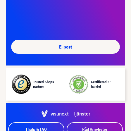
E-post
Trusted Shops
Certifierad E-
partner
handel
visunext - Tjänster
Hjälp & FAQ
Råd & nyheter