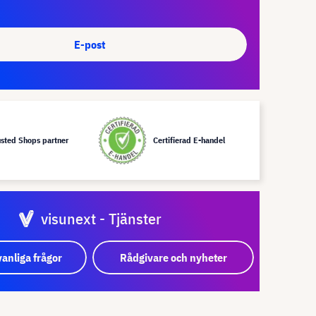
E-post
usted Shops partner
Certifierad E-handel
visunext - Tjänster
vanliga frågor
Rådgivare och nyheter