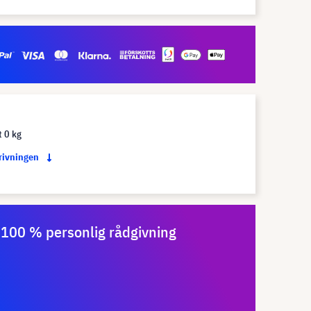
t 0 kg
krivningen
100 % personlig rådgivning