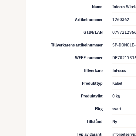
Namn
Infocus Wir
Artikelnummer
1260362
GTIN/EAN
079721296
Tillverkarens artikelnummer
SP-DONGLE
WEEE-nummer
DE7021731
Tillverkare
InFocus
Produkttyp
Kabel
Produktvikt
0 kg
Färg
svart
Tillstånd
Ny
Typ av garanti
införselservi