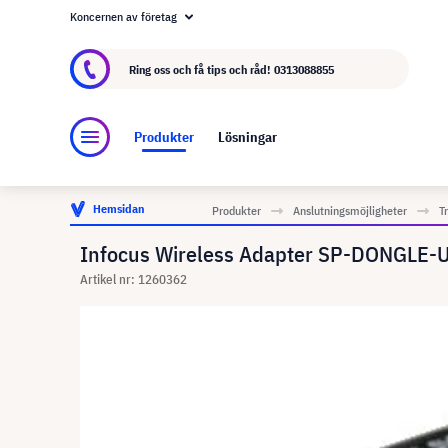
Koncernen av företag
Om visunext.se
visunext-koncernen
Tillver
Ring oss och få tips och råd!
0313088855
Produkter
Lösningar
Hemsidan
Produkter
Anslutningsmöjligheter
T
Infocus Wireless Adapter SP-DONGLE-
Artikel nr: 1260362