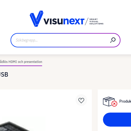
kare
Nedladdningar och pressmaterial
rådlös HDMI och presentation
USB
Produkt