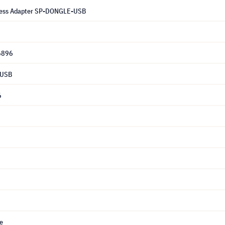
eless Adapter SP-DONGLE-USB
6896
-USB
6
ce