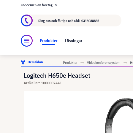
Koncernen av företag
Om visunext.se
visunext-koncernen
Tillver
Ring oss och få tips och råd!
0313088855
Produkter
Lösningar
Hemsidan
Produkter
Videokonferenssystem
H
Logitech H650e Headset
Artikel nr: 1000007441