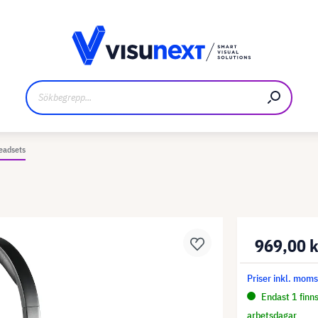
kare
Nedladdningar och pressmaterial
eadsets
969,00 
Priser inkl. mom
Endast 1 finns
arbetsdagar