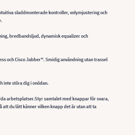
intuitiva sladdmonterade kontroller, volymjustering och
e.
kning, bredbandsljud, dynamisk equalizer och
ss och Cisco Jabber™. Smidig användning utan trassel
 inte störa dig i onödan.
da arbetsplatser.Styr samtalet med knappar för svara,
 att du lätt känner vilken knapp det är utan att ta