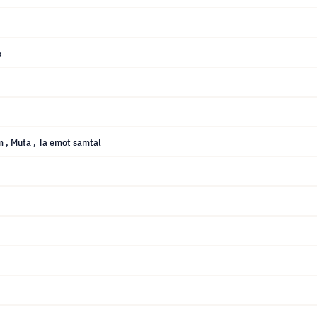
5
ym
, Muta
, Ta emot samtal