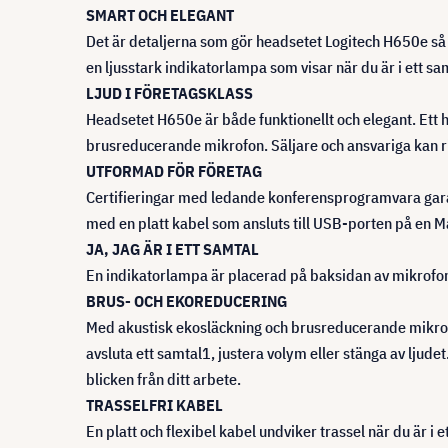
SMART OCH ELEGANT
Det är detaljerna som gör headsetet Logitech H650e så 
en ljusstark indikatorlampa som visar när du är i ett sa
LJUD I FÖRETAGSKLASS
Headsetet H650e är både funktionellt och elegant. Ett 
brusreducerande mikrofon. Säljare och ansvariga kan r
UTFORMAD FÖR FÖRETAG
Certifieringar med ledande konferensprogramvara gara
med en platt kabel som ansluts till USB-porten på en Ma
JA, JAG ÄR I ETT SAMTAL
En indikatorlampa är placerad på baksidan av mikrofonar
BRUS- OCH EKOREDUCERING
Med akustisk ekosläckning och brusreducerande mikrof
avsluta ett samtal1, justera volym eller stänga av ljudet
blicken från ditt arbete.
TRASSELFRI KABEL
En platt och flexibel kabel undviker trassel när du är i e