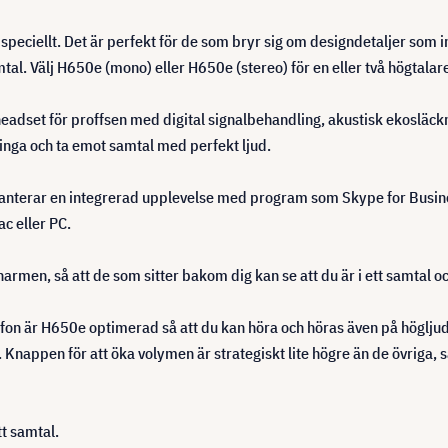
speciellt. Det är perfekt för de som bryr sig om designdetaljer som 
mtal. Välj H650e (mono) eller H650e (stereo) för en eller två högtalar
headset för proffsen med digital signalbehandling, akustisk ekosläc
inga och ta emot samtal med perfekt ljud.
nterar en integrerad upplevelse med program som Skype for Busine
c eller PC.
men, så att de som sitter bakom dig kan se att du är i ett samtal och
on är H650e optimerad så att du kan höra och höras även på högljud
. Knappen för att öka volymen är strategiskt lite högre än de övriga, så
tt samtal.