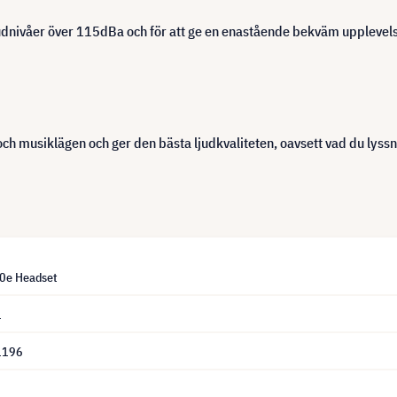
udnivåer över 115dBa och för att ge en enastående bekväm upplevelse 
ch musiklägen och ger den bästa ljudkvaliteten, oavsett vad du lyssn
0e Headset
1
1196