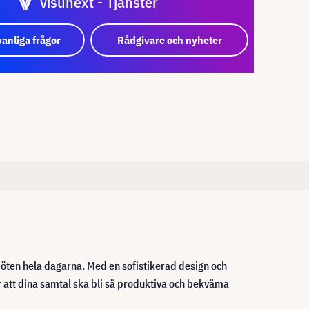
visunext - Tjänster
vanliga frågor
Rådgivare och nyheter
öten hela dagarna. Med en sofistikerad design och
 att dina samtal ska bli så produktiva och bekväma