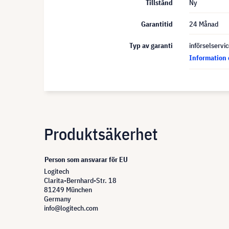
Tillstånd
Ny
Garantitid
24 Månad
Typ av garanti
införselservi
Information 
Produktsäkerhet
Person som ansvarar för EU
Logitech
Clarita-Bernhard-Str. 18
81249 München
Germany
info@logitech.com