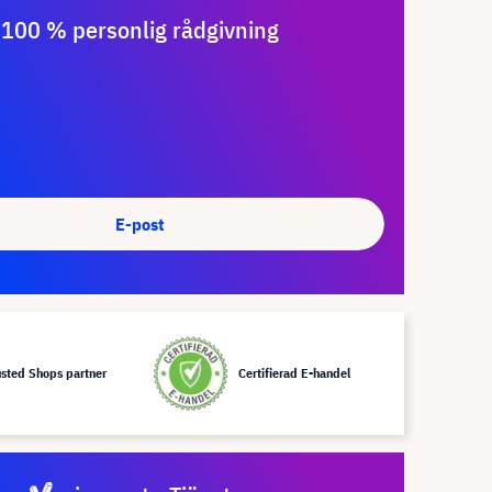
100 % personlig rådgivning
E-post
usted Shops partner
Certifierad E-handel