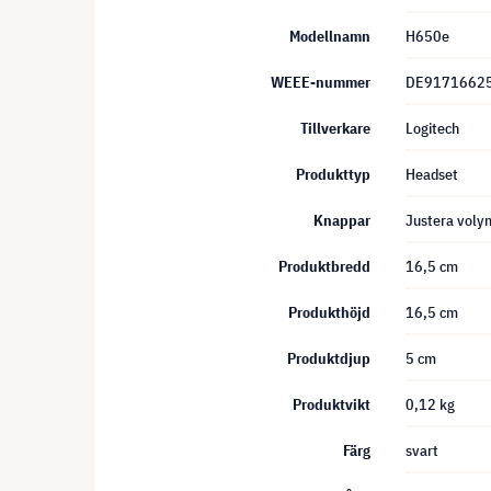
Modellnamn
H650e
WEEE-nummer
DE9171662
Tillverkare
Logitech
Produkttyp
Headset
Knappar
Justera vol
Produktbredd
16,5 cm
Produkthöjd
16,5 cm
Produktdjup
5 cm
Produktvikt
0,12 kg
Färg
svart