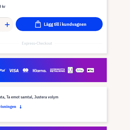
 kr
Lägg till i kundvagnen
Express-Checkout
ta, Ta emot samtal, Justera volym
krivningen