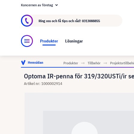
Koncernen av företag
Om visunext.se
visunext-koncernen
Tillver
Ring oss och få tips och råd!
0313088855
Produkter
Lösningar
Hemsidan
Produkter
Tillbehör
Projektortillbeh
Optoma IR-penna för 319/320USTi/ir se
Artikel nr: 1000002914