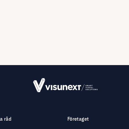
ga råd
Företaget