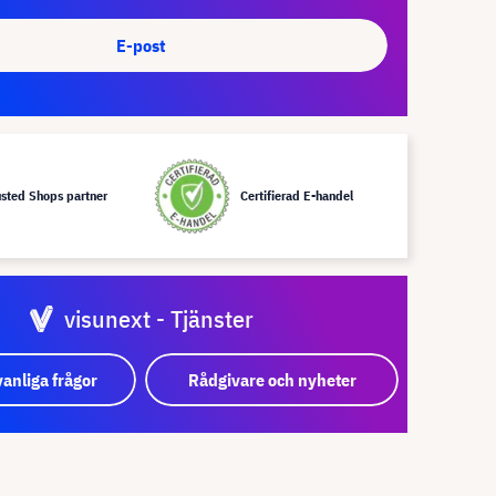
E-post
usted Shops partner
Certifierad E-handel
visunext - Tjänster
vanliga frågor
Rådgivare och nyheter