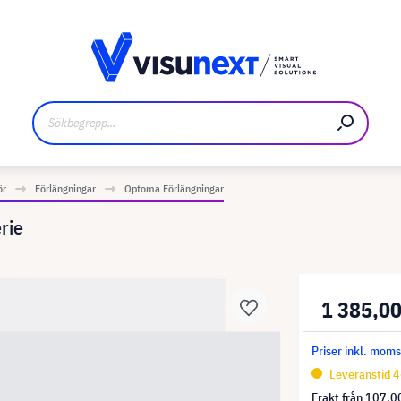
kare
Nedladdningar och pressmaterial
ör
Förlängningar
Optoma Förlängningar
rie
1 385,00
Priser inkl. mom
Leveranstid 4
Frakt från
107,00