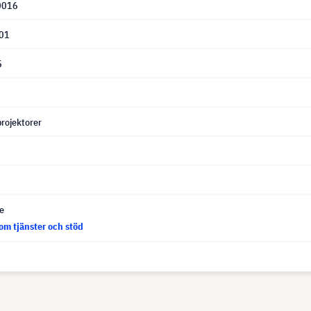
0016
01
5
 projektorer
ce
om tjänster och stöd