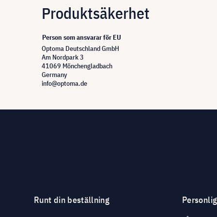
Produktsäkerhet
Person som ansvarar för EU
Optoma Deutschland GmbH
Am Nordpark 3
41069 Mönchengladbach
Germany
info@optoma.de
Runt din beställning
Personli