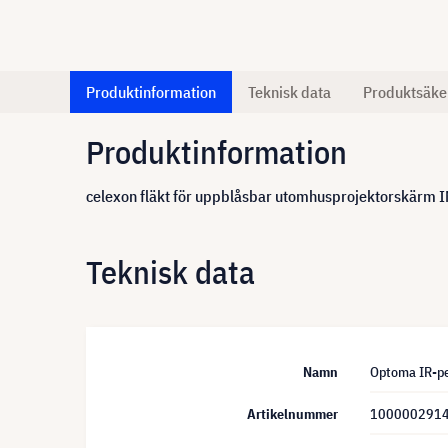
Produktinformation
Teknisk data
Produktsäke
Produktinformation
celexon fläkt för uppblåsbar utomhusprojektorskärm 
Teknisk data
Namn
Optoma IR-pe
Artikelnummer
100000291