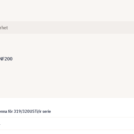
rhet
INF200
nna för 319/320USTi/ir serie
4