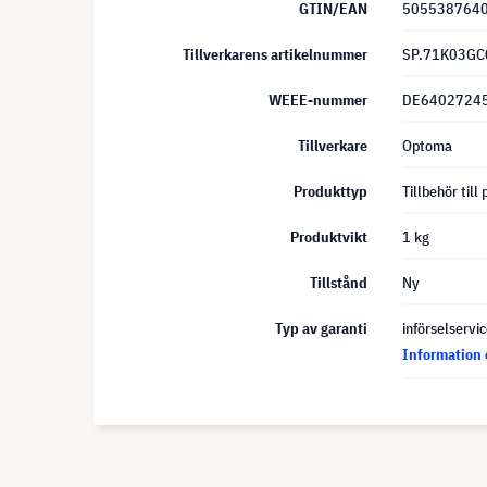
GTIN/EAN
505538764
Tillverkarens artikelnummer
SP.71K03GC
WEEE-nummer
DE6402724
Tillverkare
Optoma
Produkttyp
Tillbehör till
Produktvikt
1 kg
Tillstånd
Ny
Typ av garanti
införselservi
Information 