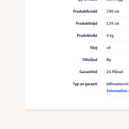
Produktbredd
240 cm
Produkthöjd
139 cm
Produktvikt
0 kg
Färg
vit
Tillstånd
Ny
Garantitid
24 Månad
Typ av garanti
införselservi
Information 