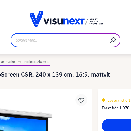
kare
Nedladdningar och pressmaterial
r av märke
Projecta Skärmar
oScreen CSR, 240 x 139 cm, 16:9, mattvit
Leveranstid 1
Frakt från
1 070,