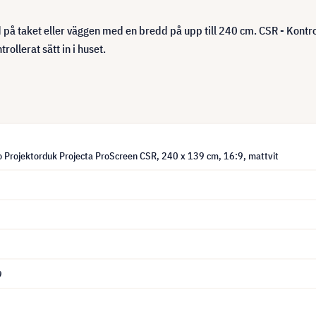
d på taket eller väggen med en bredd på upp till 240 cm. CSR - Kon
rollerat sätt in i huset.
o Projektorduk Projecta ProScreen CSR, 240 x 139 cm, 16:9, mattvit
9