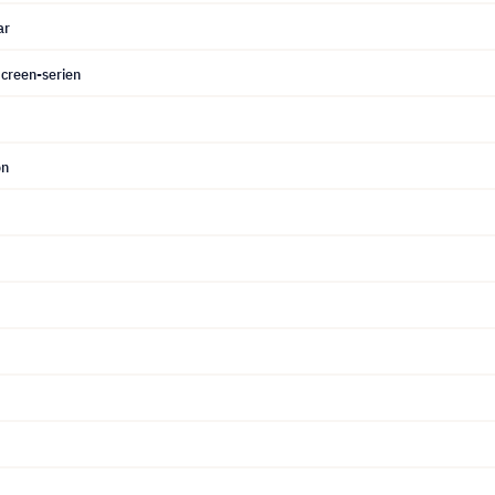
ar
Screen-serien
on