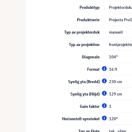
Produkttyp
Projektorduk
Produktserie
Projecta Pro
Typ av projektorduk
manuell
Typ av projektion
frontprojekti
Diagonale
104"
Format
16:9
Synlig yta (Bredd)
230 cm
Synlig yta (Höjd)
129 cm
Gain faktor
1
Horisontell synvinkel
120°
Typ av fäste
tak
, vägg