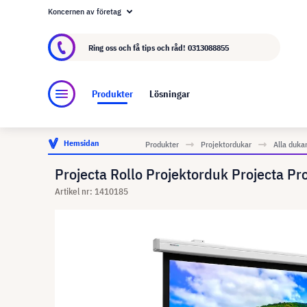
Koncernen av företag
Om visunext.se
visunext-koncernen
Tillver
Ring oss och få tips och råd!
0313088855
Produkter
Lösningar
Hemsidan
Produkter
Projektordukar
Alla duka
Projecta Rollo Projektorduk Projecta Pr
Artikel nr: 1410185