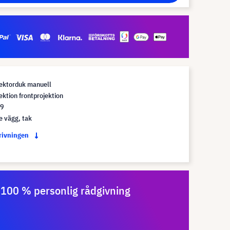
jektorduk manuell
ektion frontprojektion
:9
e vägg, tak
krivningen
100 % personlig rådgivning