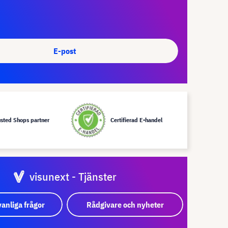
E-post
usted Shops partner
Certifierad E-handel
visunext - Tjänster
vanliga frågor
Rådgivare och nyheter