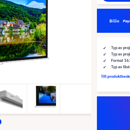
Typ av pro
Typ av proj
Format 16
Typ av fäst
Till produktbes