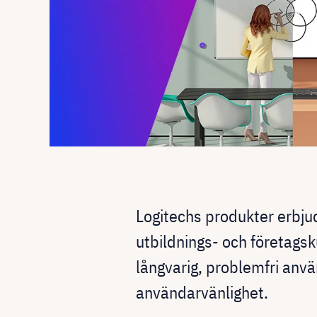
Logitechs produkter erbjud
utbildnings- och företags
långvarig, problemfri an
användarvänlighet.