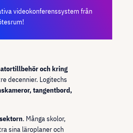
ativa videokonferenssystem från
mötesrum!
tortillbehör och kring
tre decennier. Logitechs
nskameror, tangentbord,
ssektorn
. Många skolor,
tra sina läroplaner och