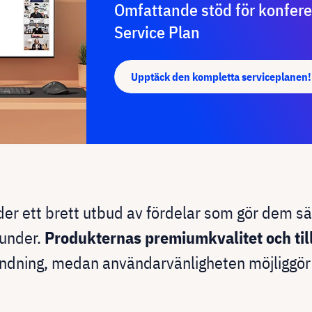
Omfattande stöd för konfer
Service Plan
Upptäck den kompletta serviceplanen!
er ett brett utbud av fördelar som gör dem särs
kunder.
Produkternas premiumkvalitet och tillf
vändning, medan användarvänligheten möjliggö