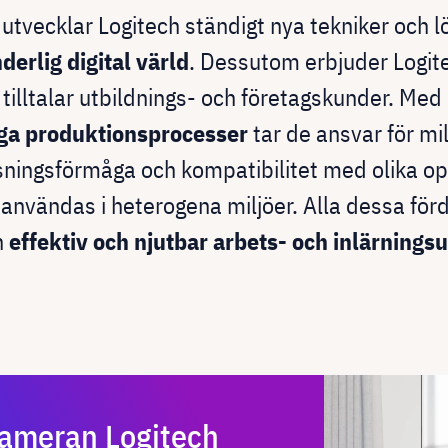
 utvecklar Logitech ständigt nya tekniker och l
derlig digital värld
. Dessutom erbjuder Logit
 tilltalar utbildnings- och företagskunder. Med
iga produktionsprocesser
tar de ansvar för mil
ningsförmåga och kompatibilitet med olika o
användas i heterogena miljöer. Alla dessa fördel
n
effektiv och njutbar arbets- och inlärnings
kameran Logitech