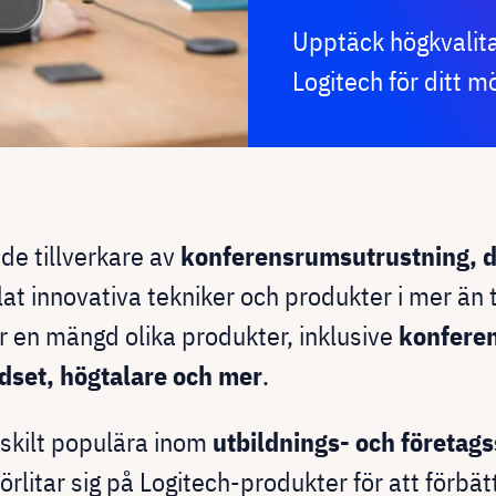
Upptäck högkvalit
Logitech för ditt 
de tillverkare av
konferensrumsutrustning, da
at innovativa tekniker och produkter i mer än 
 en mängd olika produkter, inklusive
konfere
set, högtalare och mer
.
rskilt populära inom
utbildnings- och företag
örlitar sig på Logitech-produkter för att förbät