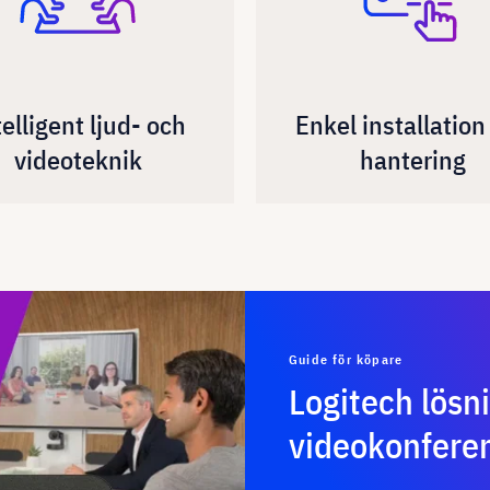
telligent ljud- och
Enkel installation
videoteknik
hantering
Guide för köpare
Logitech lösni
videokonfere