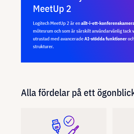
MeetUp 2
Logitech MeetUp 2 är en
allt-i-ett-konferenskamer
mötesrum och som är särskilt användarvänlig tack v
utrustad med avancerade
AI-stödda funktioner
och
strukturer.
Alla fördelar på ett ögonblic