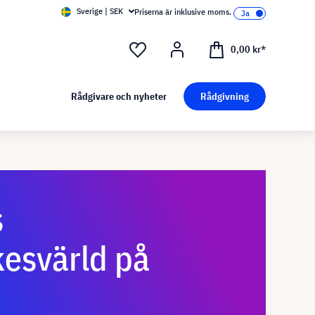
Sverige | SEK
Priserna är inklusive moms.
0,00 kr*
Rådgivare och nyheter
Rådgivning
s
esvärld på