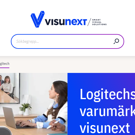
kare
Nedladdningar och pressmaterial
gitech
Logitech
varumärk
visunext