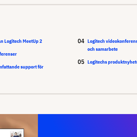
n Logitech MeetUp 2
Logitech videokonferen
och samarbete
nferenser
Logitechs produktnyhet
mfattande support för