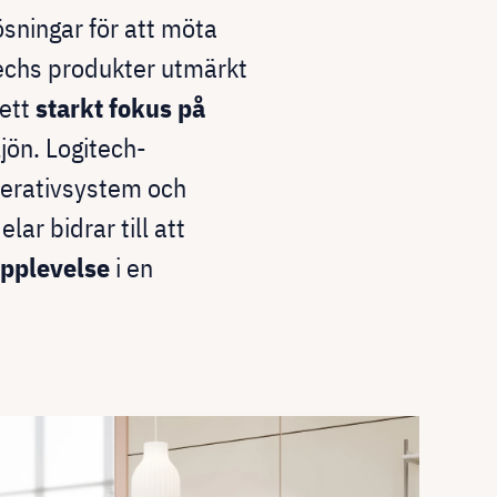
ösningar för att möta
echs produkter utmärkt
 ett
starkt fokus på
jön. Logitech-
perativsystem och
ar bidrar till att
upplevelse
i en