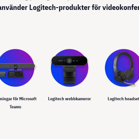
använder Logitech-produkter för videokonfer
ningar för Microsoft
Logitech webbkameror
Logitech headse
Teams