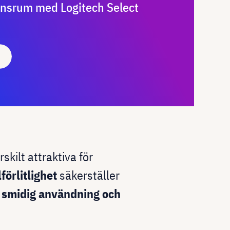
ensrum med Logitech Select
kilt attraktiva för
örlitlighet
säkerställer
r
smidig användning och