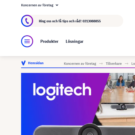
Koncernen av företag
Om visunext.se
visunext-koncernen
Tillver
Ring oss och få tips och råd!
0313088855
Produkter
Lösningar
Hemsidan
Koncernen av företag
Tillverkare
Lo