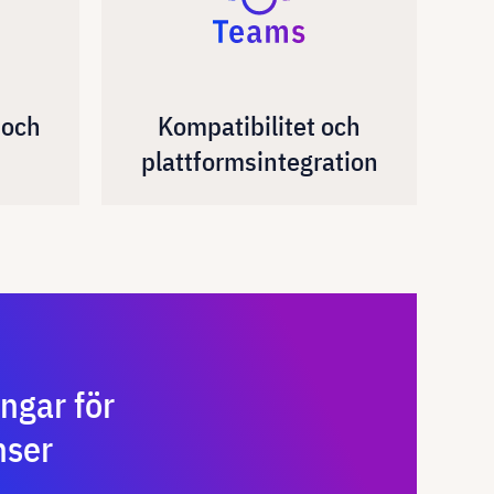
 och
Kompatibilitet och
plattformsintegration
ngar för
nser