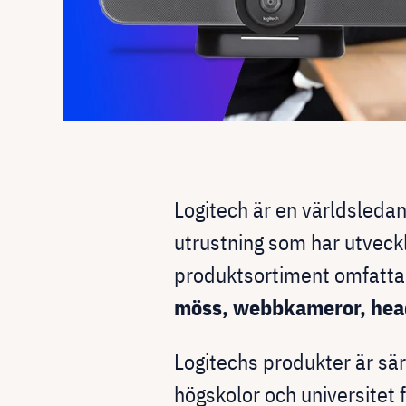
Logitech är en världsledan
utrustning som har utveckl
produktsortiment omfattar
möss, webbkameror, head
Logitechs produkter är sä
högskolor och universitet f