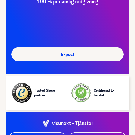
100 % personlig rådgivning
E-post
Trusted Shops
Certifierad E-
partner
handel
visunext - Tjänster