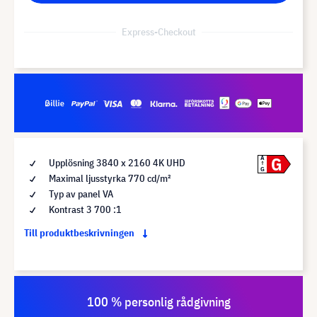
Express-Checkout
G
A
Upplösning 3840 x 2160 4K UHD
G
Maximal ljusstyrka 770 cd/m²
Typ av panel VA
Kontrast 3 700 :1
Till produktbeskrivningen
100 % personlig rådgivning