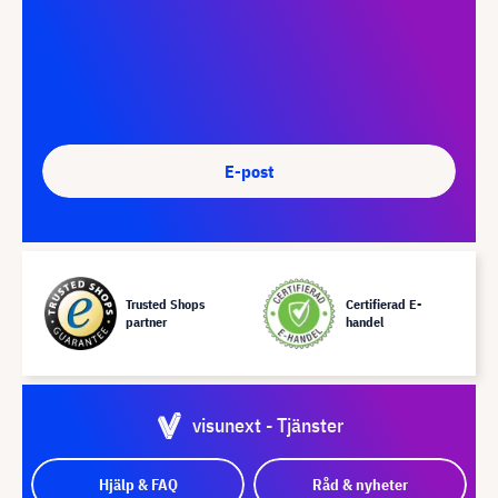
E-post
Trusted Shops
Certifierad E-
partner
handel
visunext - Tjänster
Hjälp & FAQ
Råd & nyheter