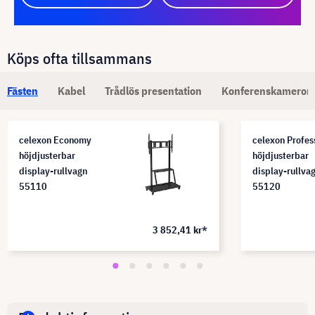
Köps ofta tillsammans
Fästen
Kabel
Trådlös presentation
Konferenskameror
celexon Economy
celexon Profes
höjdjusterbar
höjdjusterbar
display-rullvagn
display-rullva
55110
55120
3 852,41 kr*